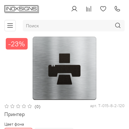
-23%
арт.
Т-015-8-2-120
(0)
Принтер
Цвет фона